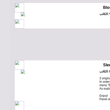
Blo
Vi
Sle
kr
3 origin
In orde
menu "El
As exp
Enjoy!
Panel s