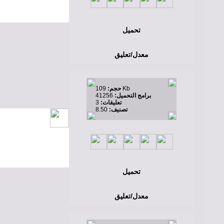
تحميل
معدل/تعليق
109 Kb
حجم:
برامج التحميل:
41256
تعليقات:
3
تصنيف:
8.50
تحميل
معدل/تعليق