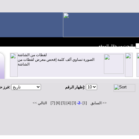
البحث من خلال الموقع:
لقطات من الشاشة
الصورة تساوي ألف كلمة إفحص معرض لقطات من
الشاشة
إظهار الرقم:
فرز حسب:
التالي >>
<< السابق
[1]
-2-
[3]
[4]
[5]
[6]
[7]