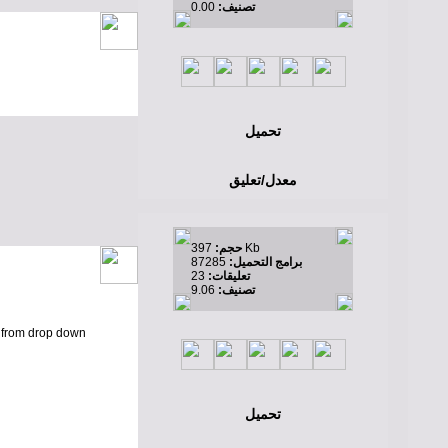
تصنيف:
0.00
تحميل
معدل/تعليق
397 Kb
حجم:
برامج التحميل:
87285
تعليقات:
23
تصنيف:
9.06
n from drop down
تحميل