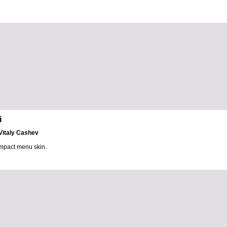
i
الكاتب: taly Cashev
mpact menu skin.