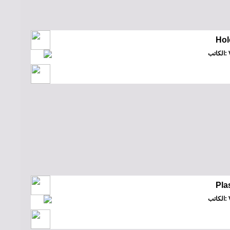
Hol
Vi
Pla
Vi