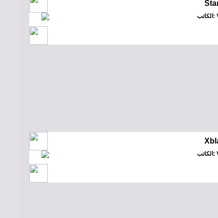
Star
Vi
Xbl
Vi