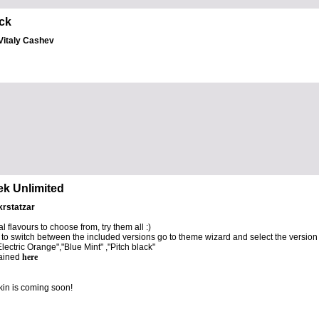
ck
الكاتب: taly Cashev
ek Unlimited
الكاتب: statzar
al flavours to choose from, try them all :)
r to switch between the included versions go to theme wizard and select the versio
ectric Orange","Blue Mint" ,"Pitch black"
lained
here
kin is coming soon!