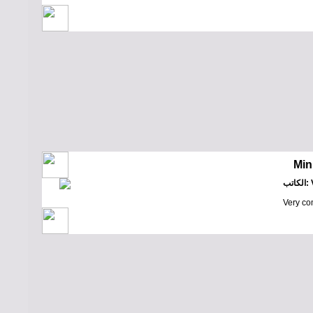
Min
Vi
Very co