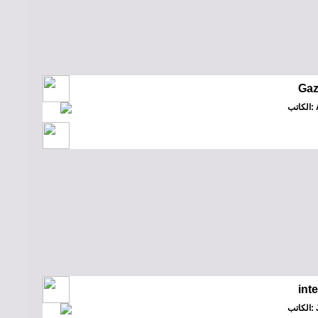
Gaz
Al
int
Ja