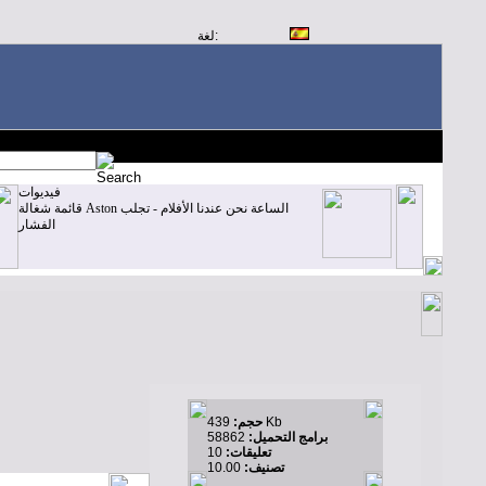
لغة:
فيديوات
قائمة شغالة Aston الساعة نحن عندنا الأفلام - تجلب
الفشار
439 Kb
حجم:
برامج التحميل:
58862
تعليقات:
10
تصنيف:
10.00