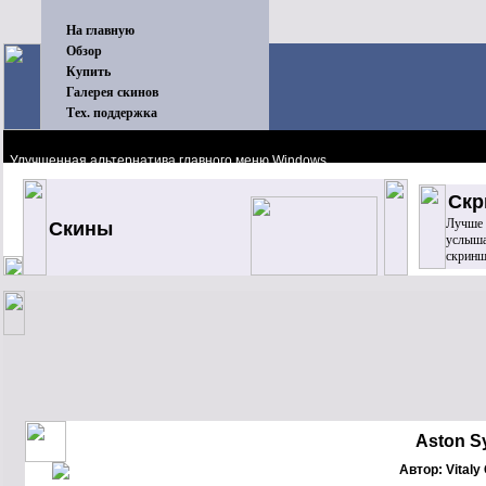
На главную
Обзор
Купить
Галерея скинов
Тех. поддержка
Улучшенная альтернатива главного меню Windows
Скр
Лучше о
Скины
услыша
скринш
Aston S
Автор: Vitaly