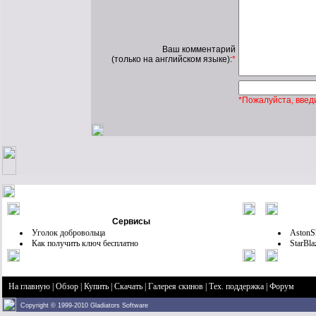
Ваш комментарий
(только на английском языке):
*
*Пожалуйста, введ
Сервисы
Уголок добровольца
AstonS
Как получить ключ бесплатно
StarBl
На главную |
Обзор |
Купить |
Скачать |
Галерея скинов |
Тех. поддержка |
Форум
Copyright © 1999-2010 Gladiators Software