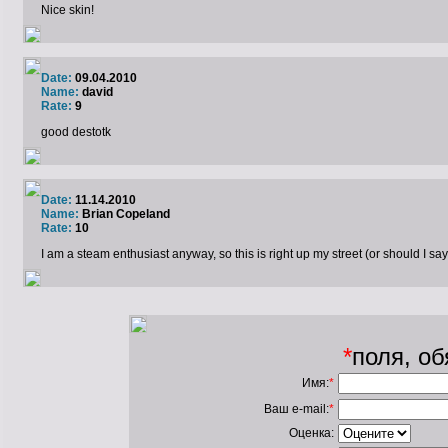
Nice skin!
Date:
09.04.2010
Name:
david
Rate:
9
good destotk
Date:
11.14.2010
Name:
Brian Copeland
Rate:
10
I am a steam enthusiast anyway, so this is right up my street (or should I say 
*
поля, о
Имя:
*
Ваш e-mail:
*
Оценка: