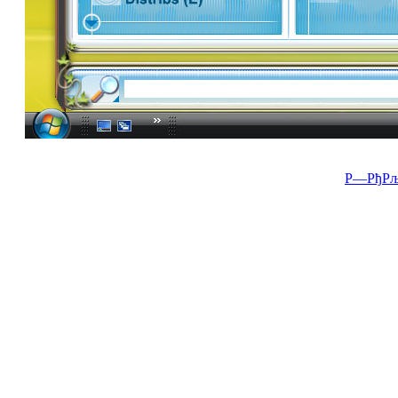
Р—РђРљ